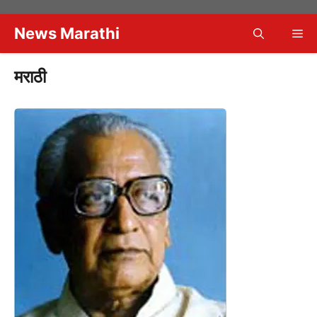
Skip
to
News Marathi
Me
content
मराठी