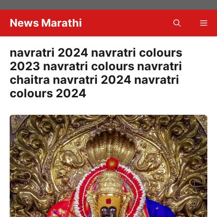
Skip
to
News Marathi
Me
content
navratri 2024 navratri colours
2023 navratri colours navratri
chaitra navratri 2024 navratri
colours 2024