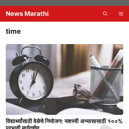
Skip
to
News Marathi
Me
content
time
विद्यार्थ्यांसाठी वेळेचे नियोजन: यशस्वी अभ्यासासाठी १००%
प्रभावी मार्गदर्शण