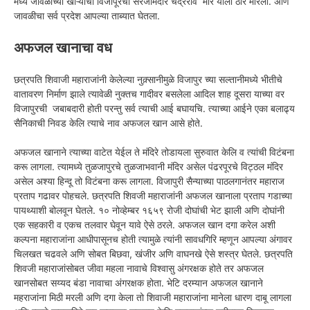
मध्ये जावळीच्या खोऱ्याचा विजापूरचा सरंजामदार चंद्रराव मोरे याला ठार मारला. अणि
जावळीचा सर्व प्रदेश आपल्या ताब्यात घेतला.
अफजल खानाचा वध
छत्रपति शिवाजी महाराजांनी केलेल्या नुक़्सानीमुळे विजापुर च्या सल्तानीमध्ये भीतीचे
वातावरण निर्माण झाले त्यावेळी नुक्तच गादीवर बसलेला आदिल शाह दूसरा याच्या वर
विजापुरची जबाबदारी होती परन्तु सर्व त्याची आई बघायचि. त्याच्या आईने एका बलाढ्य
सैनिकाची निवड केलि त्याचे नाव अफजल खान आसे होते.
अफजल खानाने त्याच्या वाटेत येईल ते मंदिरे तोडायला सुरुवात केलि व त्यांची विटंबना
करू लागला. त्यामध्ये तुळजापुरचे तुळजाभवानी मंदिर असेल पंढरपूरचे विट्ठल मंदिर
असेल अश्या हिन्दू तो विटंबना करू लागला. विजापुरी सैन्याच्या पाठलगानंतर महाराज
प्रताप गढावर पोहचले. छत्रपति शिवजी महाराजांनी अफजल खानाला प्रताप गडाच्या
पायथ्याशी बोलवून घेतले. १० नोव्हेम्बर १६५९ रोजी दोघांची भेट झाली अणि दोघांनी
एक सहकारी व एकच तलवार घेवून यावे ऐसे ठरले. अफजल खान दगा करेल अशी
कल्पना महाराजांना आधीपासूनच होती त्यामुळे त्यांनी सावधगिरि म्हणून आपल्या अंगावर
चिलखत चढवले अणि सोबत बिछवा, खंजीर अणि वाघनखे ऐसे शस्त्र घेतले. छत्रपति
शिवजी महाराजांसोबत जीवा महला नावाचे विश्वासु अंगरक्षक होते तर अफजल
खानसोबत सय्यद बंडा नावाचा अंगरक्षक होता. भेटि दरम्यान अफजल खानाने
महराजांना मिठी मरली अणि दगा केला तो शिवाजी महाराजांना मानेला धारण दाबू लागला