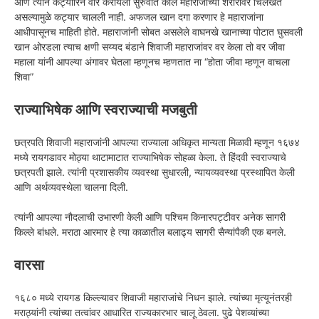
अणि त्याने कट्यारिने वार करायला सुरुवात केलि महाराजांच्या शरीरावर चिलखत
असल्यामुळे कट्यार चालली नाही. अफजल खान दगा करणार हे महाराजांना
आधीपासूनच माहिती होते. महाराजांनी सोबत असलेले वाघनखे खानाच्या पोटात घुसवली
खान ओरडला त्याच क्षणी सय्यद बंडाने शिवाजी महाराजांवर वर केला तो वर जीवा
महाला यांनी आपल्या अंगावर घेतला म्हणूनच म्हणतात ना “होता जीवा म्हणून वाचला
शिवा”
राज्याभिषेक आणि स्वराज्याची मजबुती
छत्रपति शिवाजी महाराजांनी आपल्या राज्याला अधिकृत मान्यता मिळावी म्हणून १६७४
मध्ये रायगडावर मोठ्या थाटामाटात राज्याभिषेक सोहळा केला. ते हिंदवी स्वराज्याचे
छत्रपती झाले. त्यांनी प्रशासकीय व्यवस्था सुधारली, न्यायव्यवस्था प्रस्थापित केली
आणि अर्थव्यवस्थेला चालना दिली.
त्यांनी आपल्या नौदलाची उभारणी केली आणि पश्चिम किनारपट्टीवर अनेक सागरी
किल्ले बांधले. मराठा आरमार हे त्या काळातील बलाढ्य सागरी सैन्यांपैकी एक बनले.
वारसा
१६८० मध्ये रायगड किल्ल्यावर शिवाजी महाराजांचे निधन झाले. त्यांच्या मृत्यूनंतरही
मराठ्यांनी त्यांच्या तत्वांवर आधारित राज्यकारभार चालू ठेवला. पुढे पेशव्यांच्या