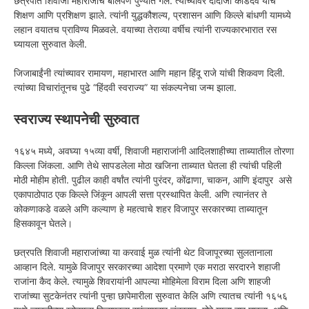
छत्रपति शिवाजी महाराजांचे बालपण पुण्यात गेले. त्यांच्यावर दादोजी कोंडदेव यांचे
शिक्षण आणि प्रशिक्षण झाले. त्यांनी युद्धकौशल्य, प्रशासन आणि किल्ले बांधणी यामध्ये
लहान वयातच प्राविण्य मिळवले. वयाच्या तेराव्या वर्षीच त्यांनी राज्यकारभारात रस
घ्यायला सुरुवात केली.
जिजाबाईंनी त्यांच्यावर रामायण, महाभारत आणि महान हिंदू राजे यांची शिकवण दिली.
त्यांच्या विचारांतूनच पुढे “हिंदवी स्वराज्य” या संकल्पनेचा जन्म झाला.
स्वराज्य स्थापनेची सुरुवात
१६४५ मध्ये, अवघ्या १५व्या वर्षी, शिवाजी महाराजांनी आदिलशाहीच्या ताब्यातील तोरणा
किल्ला जिंकला. आणि तेथे सापडलेला मोठा खजिना ताब्यात घेतला ही त्यांची पहिली
मोठी मोहीम होती. पुढील काही वर्षांत त्यांनी पुरंदर, कोंढाणा, चाकन, आणि इंदापुर असे
एकापाठोपाठ एक किल्ले जिंकून आपली सत्ता प्रस्थापित केली. अणि त्यानंतर ते
कोकणाकडे वळले अणि कल्याण हे महत्वाचे शहर विजापुर सरकारच्या ताब्यातून
हिसकावून घेतले।
छत्रपति शिवाजी महाराजांच्या या करवाई मुळ त्यांनी थेट विजापूरच्या सुलतानाला
आव्हान दिले. यामुळे विजापुर सरकारच्या आदेशा प्रमाणे एक मराठा सरदारने शहाजी
राजांना कैद केले. त्यामुळे शिवरायांनी आपल्या मोहिमेला विराम दिला अणि शाहजी
राजांच्या सुटकेनंतर त्यांनी पुन्हा छापेमारीला सुरुवात केलि अणि त्यातच त्यांनी १६५६