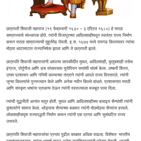
छत्रपती शिवाजी महाराज (१९ फेब्रुवारी १६३० – ३ एप्रिल १६८०) हे मराठा
साम्राज्याचे संस्थापक होते. त्यांनी विजापूरच्या आदिलशाहीमधून स्वतंत्र राज्य निर्माण
करून मराठा साम्राज्याची मुहूर्तमेढ रोवली. इ.स. १६७४ मध्ये रायगड किल्ल्यावर त्यांचा
मोठ्या थाटामाटात राज्याभिषेक झाला आणि ते छत्रपती झाले.
छत्रपति शिवाजी महाराजांनी आपल्या कारकीर्दीत मुघल, आदिलशाही, कुतुबशाही तसेच
इंग्रज, पोर्तुगीज आणि डच यांसारख्या युरोपियन सत्तांशी संघर्ष केला. लष्करी शिस्त,
उत्तम प्रशासन आणि गनिमी काव्याच्या तंत्राने त्यांनी आपले राज्य विस्तारले. त्यांनी
जुन्या किल्ल्यांचे पुनरुत्थान केले आणि अनेक नवीन किल्ले बांधले. प्रशासनात मराठी
आणि संस्कृत भाषांना प्राधान्य देऊन त्यांनी स्वराज्याला मजबूत पाया दिला.
त्यांची युद्धनीती अत्यंत चतुर होती. मुघल आणि आदिलशाहीच्या बलाढ्य सैन्यांशी त्यांनी
कुशलतेने सामना केला. थोड्याच सैन्याच्या बळावर त्यांनी मोठमोठ्या सैन्यांना हरवले.
लोकशाहीसदृश राज्यपद्धती निर्माण करून त्यांनी एक प्रगत आणि सुसंघटित राज्य
उभारले.
छत्रपति शिवाजी महाराजांचा प्रभाव पुढील काळात अधिक वाढला. विशेषतः भारतीय
स्वातंत्र्यलढ्यात, त्यांना आदर्श मानून अनेक क्रांतिकारकांनी प्रेरणा घेतली. आजही